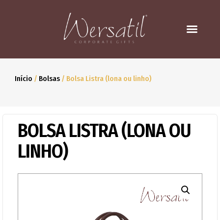
Início
/
Bolsas
/ Bolsa Listra (lona ou linho)
BOLSA LISTRA (LONA OU
LINHO)