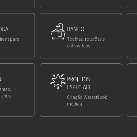
OGA
BANHO
itens para
Toalhas, roupões e
outros itens
O
PROJETOS
ESPECIAIS
antas,
 entre
Criação Wersatil sob
medida