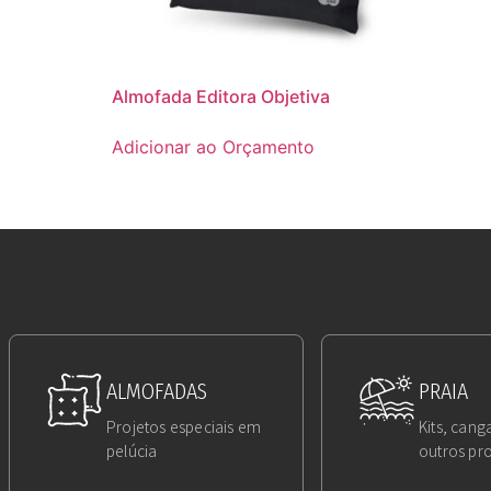
Almofada Editora Objetiva
Adicionar ao Orçamento
ALMOFADAS
PRAIA
Projetos especiais em
Kits, canga
pelúcia
outros pr